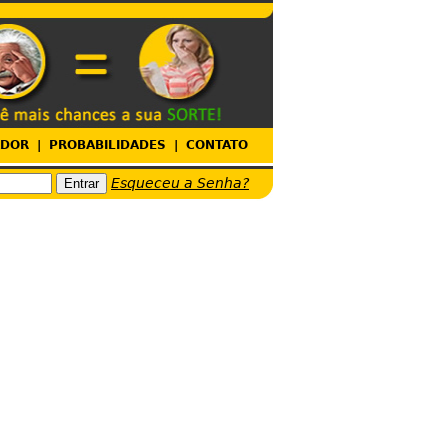
ADOR
|
PROBABILIDADES
|
CONTATO
Esqueceu a Senha?