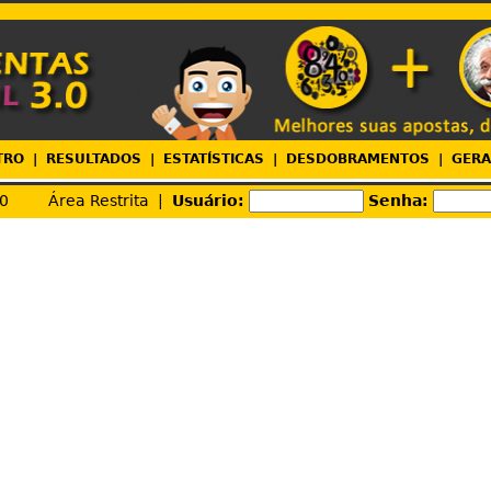
TRO
|
RESULTADOS
|
ESTATÍSTICAS
|
DESDOBRAMENTOS
|
GER
10
Área Restrita |
Usuário:
Senha: