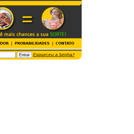
ADOR
|
PROBABILIDADES
|
CONTATO
Esqueceu a Senha?