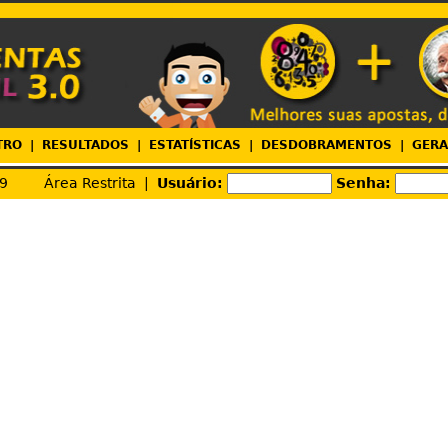
TRO
|
RESULTADOS
|
ESTATÍSTICAS
|
DESDOBRAMENTOS
|
GER
09
Área Restrita |
Usuário:
Senha: